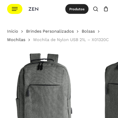
Ir
Menu
Produtos
para
procurar
Cotação
Close
Cart
o
conteúdo
Início
Brindes Personalizados
Bolsas
principal
Mochilas
Mochila de Nylon USB 21L – X01320C