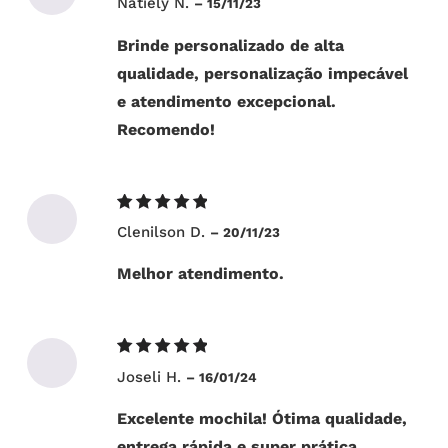
Natiely N.
–
15/11/23
5
de 5
Brinde personalizado de alta
qualidade, personalização impecável
e atendimento excepcional.
Recomendo!
Avaliação
Clenilson D.
–
20/11/23
5
de 5
Melhor atendimento.
Avaliação
Joseli H.
–
16/01/24
5
de 5
Excelente mochila! Ótima qualidade,
entrega rápida e super prática.