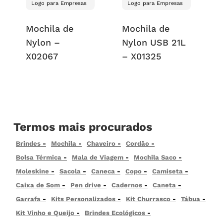
Logo para Empresas
Logo para Empresas
Mochila de
Mochila de
Nylon –
Nylon USB 21L
X02067
– X01325
Termos mais procurados
Brindes
Mochila
Chaveiro
Cordão
Bolsa Térmica
Mala de Viagem
Mochila Saco
Moleskine
Sacola
Caneca
Copo
Camiseta
Caixa de Som
Pen drive
Cadernos
Caneta
Garrafa
Kits Personalizados
Kit Churrasco
Tábua
Kit Vinho e Queijo
Brindes Ecológicos