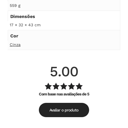
559 g
Dimensões
17 × 32 × 43 cm
Cor
Cinza
5.00
Com base nas avaliações de 5
Avaliação
de
5.00
5
Avaliar o produto