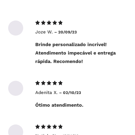
Avaliação
Joze W.
–
20/09/23
5
de 5
Brinde personalizado incrível!
Atendimento impecável e entrega
rápida. Recomendo!
Avaliação
Adenita X.
–
02/10/23
5
de 5
Ótimo atendimento.
Avaliação