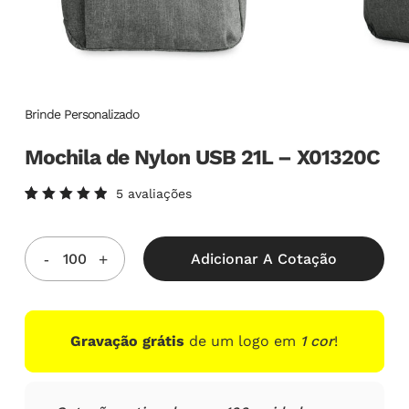
Brinde Personalizado
Mochila de Nylon USB 21L – X01320C
5
avaliações
Avaliado
5
como
5.00
de
5, com
Adicionar A Cotação
baseado
em
avaliações
de
clientes
Gravação grátis
de um logo em
1 cor
!