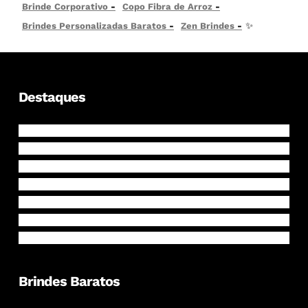
Brinde Corporativo
Copo Fibra de Arroz
Brindes Personalizadas Baratos
Zen Brindes
✨
Destaques
Mochilas
Garrafas Personalizadas
Canecas e Copos
Ecobags
Cadernos
Malas de Viagem
Mochila Saco
Brindes Baratos