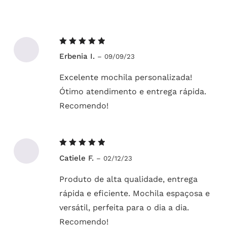
Avaliação
Erbenia I.
–
09/09/23
5
de 5
Excelente mochila personalizada!
Ótimo atendimento e entrega rápida.
Recomendo!
Avaliação
Catiele F.
–
02/12/23
5
de 5
Produto de alta qualidade, entrega
rápida e eficiente. Mochila espaçosa e
versátil, perfeita para o dia a dia.
Recomendo!