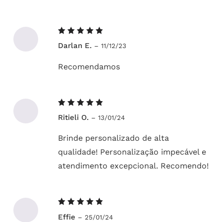
Avaliação
Darlan E.
–
11/12/23
5
de 5
Recomendamos
Avaliação
Ritieli O.
–
13/01/24
5
de 5
Brinde personalizado de alta
qualidade! Personalização impecável e
atendimento excepcional. Recomendo!
Avaliação
Effie
–
25/01/24
5
de 5