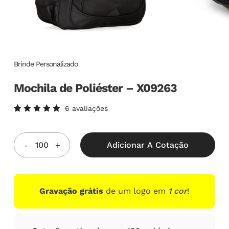
Brinde Personalizado
Mochila de Poliéster – X09263
6
avaliações
Avaliado
6
como
5.00
de
5, com
Adicionar A Cotação
baseado
em
avaliações
de
clientes
Gravação grátis
de um logo em
1 cor
!