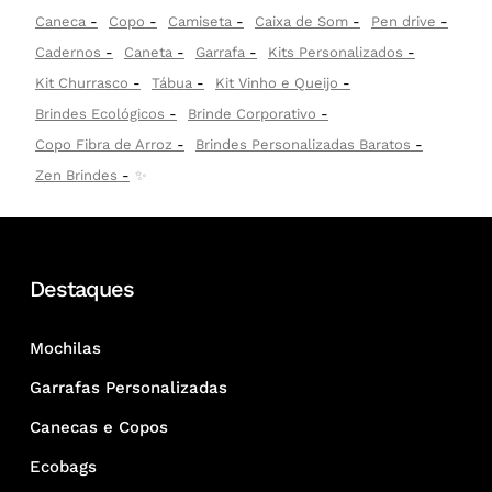
Caneca
Copo
Camiseta
Caixa de Som
Pen drive
Cadernos
Caneta
Garrafa
Kits Personalizados
Kit Churrasco
Tábua
Kit Vinho e Queijo
Brindes Ecológicos
Brinde Corporativo
Copo Fibra de Arroz
Brindes Personalizadas Baratos
Zen Brindes
✨
Destaques
Mochilas
Garrafas Personalizadas
Canecas e Copos
Ecobags