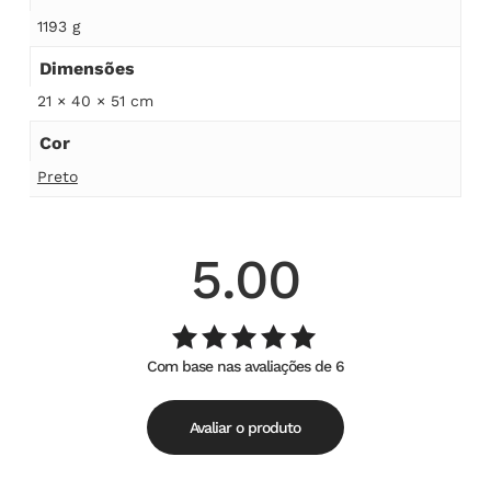
1193 g
Dimensões
21 × 40 × 51 cm
Cor
Preto
5.00
Com base nas avaliações de 6
Avaliação
de
5.00
5
Avaliar o produto