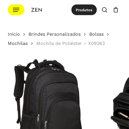
Ir
Menu
Produtos
para
procurar
Cotação
Close
Cart
o
conteúdo
Início
Brindes Personalizados
Bolsas
principal
Mochilas
Mochila de Poliéster – X09263