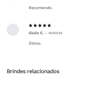
Recomendo.
Avaliação
Giulio E.
–
14/03/24
5
de 5
Ótimo.
Brindes relacionados