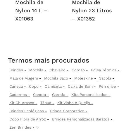
Mochila de
Mochila de
Nylon 14 L –
Nylon 23 Litros
X01063
– X01352
Termos mais procurados
Brindes
Mochila
Chaveiro
Cordão
Bolsa Térmica
Mala de Viagem
Mochila Saco
Moleskine
Sacola
Caneca
Copo
Camiseta
Caixa de Som
Pen drive
Cadernos
Caneta
Garrafa
Kits Personalizados
Kit Churrasco
Tábua
Kit Vinho e Queijo
Brindes Ecológicos
Brinde Corporativo
Copo Fibra de Arroz
Brindes Personalizadas Baratos
Zen Brindes
✨