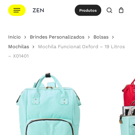
Ir
Menu
Produtos
para
procurar
Cotação
Close
Cart
o
conteúdo
Início
Brindes Personalizados
Bolsas
principal
Mochilas
Mochila Funcional Oxford – 19 Litros
– X01401