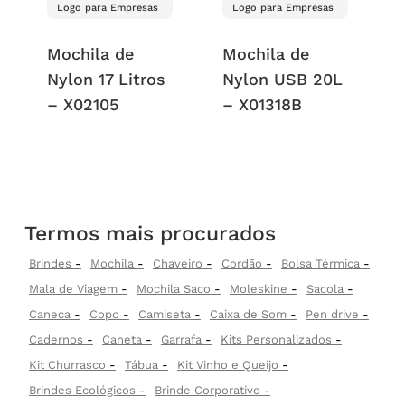
Logo para Empresas
Logo para Empresas
Mochila de
Mochila de
Nylon 17 Litros
Nylon USB 20L
– X02105
– X01318B
Termos mais procurados
Brindes
Mochila
Chaveiro
Cordão
Bolsa Térmica
Mala de Viagem
Mochila Saco
Moleskine
Sacola
Caneca
Copo
Camiseta
Caixa de Som
Pen drive
Cadernos
Caneta
Garrafa
Kits Personalizados
Kit Churrasco
Tábua
Kit Vinho e Queijo
Brindes Ecológicos
Brinde Corporativo