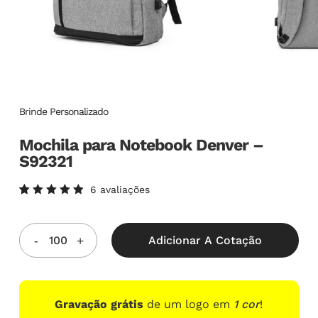
Brinde Personalizado
Mochila para Notebook Denver –
S92321
6
avaliações
Avaliado
6
como
5.00
de
5, com
Adicionar A Cotação
baseado
em
avaliações
de
clientes
Gravação grátis
de um logo em
1 cor
!