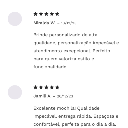
Avaliação
Miralda W.
–
13/12/23
5
de 5
Brinde personalizado de alta
qualidade, personalização impecável e
atendimento excepcional. Perfeito
para quem valoriza estilo e
funcionalidade.
Avaliação
Jamili A.
–
26/12/23
5
de 5
Excelente mochila! Qualidade
impecável, entrega rápida. Espaçosa e
confortável, perfeita para o dia a dia.