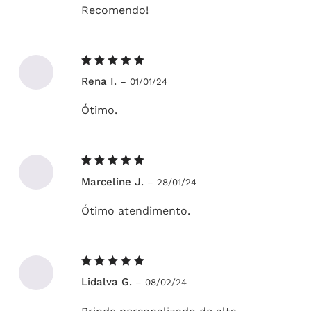
Recomendo!
Avaliação
Rena I.
–
01/01/24
5
de 5
Ótimo.
Avaliação
Marceline J.
–
28/01/24
5
de 5
Ótimo atendimento.
Avaliação
Lidalva G.
–
08/02/24
5
de 5