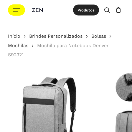
Ir
Menu
Produtos
para
procurar
Cotação
Close
Cart
o
conteúdo
Início
Brindes Personalizados
Bolsas
principal
Mochilas
Mochila para Notebook Denver –
S92321