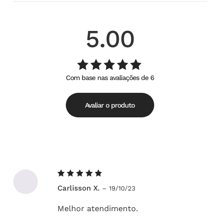
5.00
Com base nas avaliações de 6
Avaliação
de
5.00
5
Avaliar o produto
Avaliação
Carlisson X.
–
19/10/23
5
de 5
Melhor atendimento.