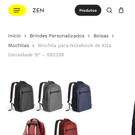
Ir
Menu
Produtos
para
procurar
Cotação
Close
Cart
o
conteúdo
Início
Brindes Personalizados
Bolsas
principal
Mochilas
Mochila para Notebook de Alta
Densidade 15″ – S92339