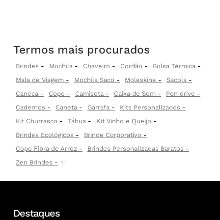
Termos mais procurados
Brindes
Mochila
Chaveiro
Cordão
Bolsa Térmica
Mala de Viagem
Mochila Saco
Moleskine
Sacola
Caneca
Copo
Camiseta
Caixa de Som
Pen drive
Cadernos
Caneta
Garrafa
Kits Personalizados
Kit Churrasco
Tábua
Kit Vinho e Queijo
Brindes Ecológicos
Brinde Corporativo
Copo Fibra de Arroz
Brindes Personalizadas Baratos
Zen Brindes
✨
Destaques