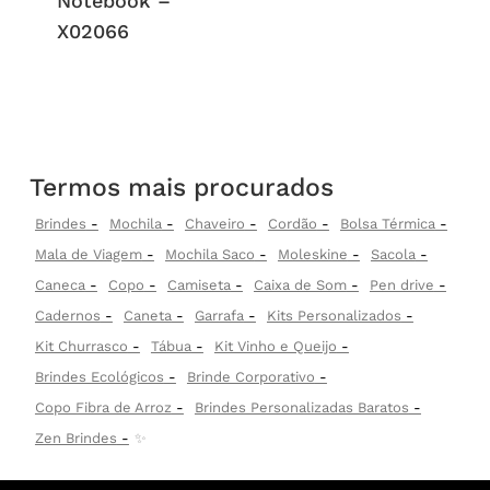
Notebook –
X02066
Termos mais procurados
Brindes
Mochila
Chaveiro
Cordão
Bolsa Térmica
Mala de Viagem
Mochila Saco
Moleskine
Sacola
Caneca
Copo
Camiseta
Caixa de Som
Pen drive
Cadernos
Caneta
Garrafa
Kits Personalizados
Kit Churrasco
Tábua
Kit Vinho e Queijo
Brindes Ecológicos
Brinde Corporativo
Copo Fibra de Arroz
Brindes Personalizadas Baratos
Zen Brindes
✨