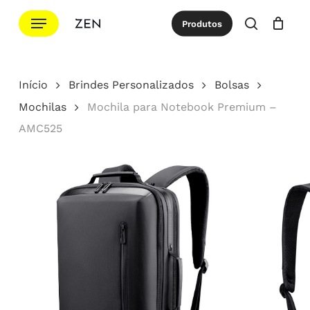
Ir
Menu
Produtos
para
procurar
Cotação
Close
Cart
o
conteúdo
Início
Brindes Personalizados
Bolsas
principal
Mochilas
Mochila para Notebook Premium –
AMC525