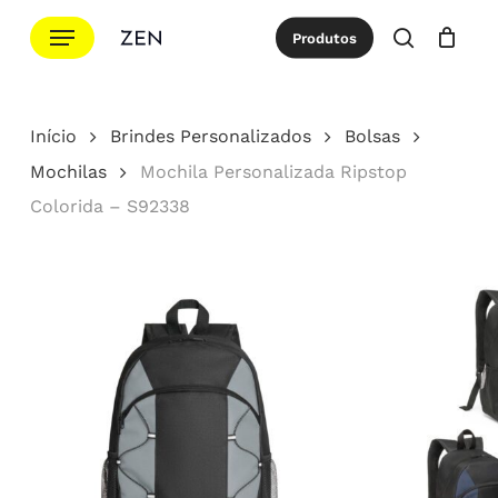
Ir
Menu
Produtos
para
procurar
Cotação
Close
Cart
o
conteúdo
Início
Brindes Personalizados
Bolsas
principal
Mochilas
Mochila Personalizada Ripstop
Colorida – S92338