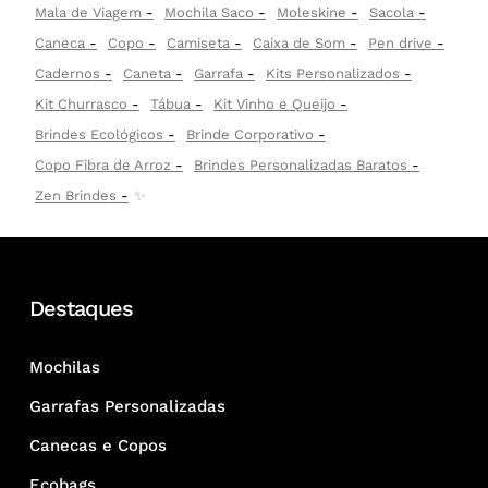
Mala de Viagem
Mochila Saco
Moleskine
Sacola
Caneca
Copo
Camiseta
Caixa de Som
Pen drive
Cadernos
Caneta
Garrafa
Kits Personalizados
Kit Churrasco
Tábua
Kit Vinho e Queijo
Brindes Ecológicos
Brinde Corporativo
Copo Fibra de Arroz
Brindes Personalizadas Baratos
Zen Brindes
✨
Destaques
Mochilas
Garrafas Personalizadas
Canecas e Copos
Ecobags