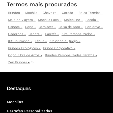
Termos mais procurados
Brindes
Mochila
Chaveiro
Cordão
Bolsa Térmica
Mala de Viagem
Mochila Saco
Moleskine
Sacola
Caneca
Copo
Camiseta
Caixa de Som
Pen drive
Cadernos
Caneta
Garrafa
Kits Personalizados
Kit Churrasco
Tábua
Kit Vinho e Queijo
Brindes Ecológicos
Brinde Corporativo
Copo Fibra de Arroz
Brindes Personalizadas Baratos
Zen Brindes
✨
Destaques
Mochilas
Garrafas Personalizadas