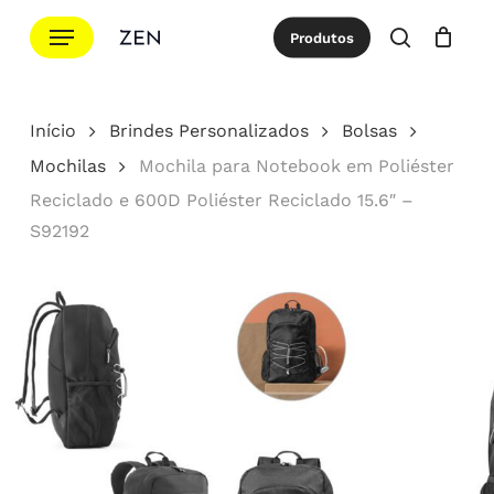
Ir
Menu
Produtos
para
procurar
Cotação
Close
Cart
o
conteúdo
Início
Brindes Personalizados
Bolsas
principal
Mochilas
Mochila para Notebook em Poliéster
Reciclado e 600D Poliéster Reciclado 15.6″ –
S92192