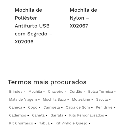
Mochila de
Mochila de
Poliéster
Nylon –
Antifurto USB
X02067
com Segredo –
X02096
Termos mais procurados
Brindes
Mochila
Chaveiro
Cordão
Bolsa Térmica
Mala de Viagem
Mochila Saco
Moleskine
Sacola
Caneca
Copo
Camiseta
Caixa de Som
Pen drive
Cadernos
Caneta
Garrafa
Kits Personalizados
Kit Churrasco
Tábua
Kit Vinho e Queijo