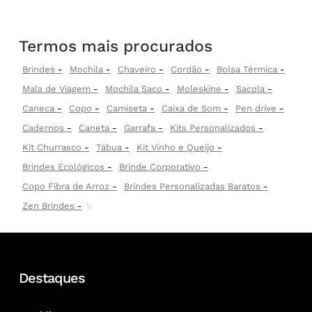
Termos mais procurados
Brindes
Mochila
Chaveiro
Cordão
Bolsa Térmica
Mala de Viagem
Mochila Saco
Moleskine
Sacola
Caneca
Copo
Camiseta
Caixa de Som
Pen drive
Cadernos
Caneta
Garrafa
Kits Personalizados
Kit Churrasco
Tábua
Kit Vinho e Queijo
Brindes Ecológicos
Brinde Corporativo
Copo Fibra de Arroz
Brindes Personalizadas Baratos
Zen Brindes
✨
Destaques