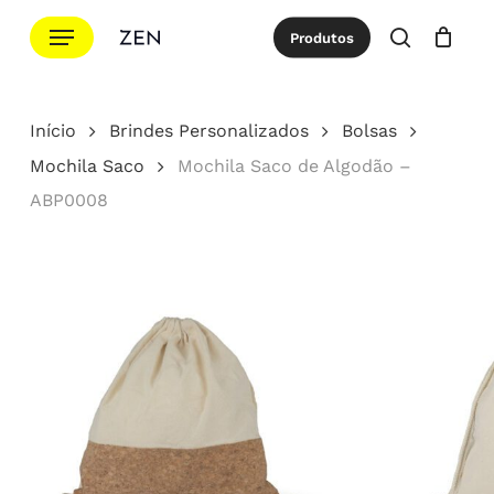
Ir
Menu
Produtos
para
procurar
Cotação
Close
Cart
o
conteúdo
Início
Brindes Personalizados
Bolsas
principal
Mochila Saco
Mochila Saco de Algodão –
ABP0008