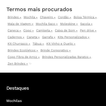
Termos mais procurados
Brindes
Mochila
Chaveiro
Cordão
Bolsa Térmica
Mala de Viagem
Mochila Saco
Moleskine
Sacola
Caneca
Copo
Camiseta
Caixa de Som
Pen drive
Cadernos
Caneta
Garrafa
Kits Personalizados
Kit Churrasco
Tábua
Kit Vinho e Queijo
Brindes Ecológicos
Brinde Corporativo
Copo Fibra de Arroz
Brindes Personalizadas Baratos
Zen Brindes
✨
Destaques
Mochilas