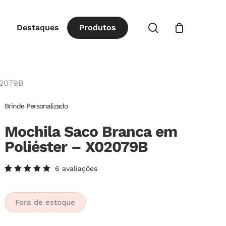
Close
procurar
Destaques
P
r
o
d
u
t
o
s
Cart
02079B
Brinde Personalizado
Mochila Saco Branca em
Poliéster – X02079B
6
avaliações
Avaliado
6
como
5.00
de
5, com
Fora de estoque
baseado
em
avaliações