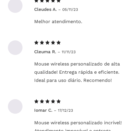
Avaliação
Cleudes A.
–
05/11/23
5
de 5
Melhor atendimento.
Avaliação
Cleuma R.
–
11/11/23
5
de 5
Mouse wireless personalizado de alta
qualidade! Entrega rápida e eficiente.
Ideal para uso diário. Recomendo!
Avaliação
Iomar C.
–
17/12/23
5
de 5
Mouse wireless personalizado incrível!
Atendimento impecável e entrega