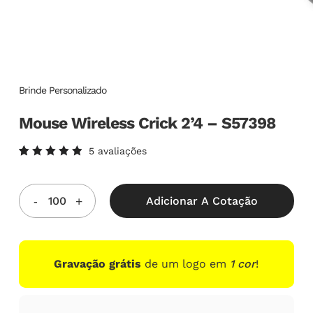
Brinde Personalizado
Mouse Wireless Crick 2’4 – S57398
5
avaliações
Avaliado
5
como
5.00
de
5, com
Adicionar A Cotação
baseado
em
avaliações
de
clientes
Gravação grátis
de um logo em
1 cor
!