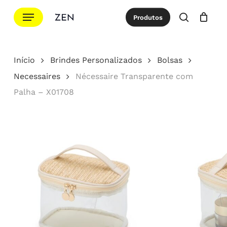
Ir
Menu
Produtos
para
procurar
Cotação
Close
Cart
o
conteúdo
Início
Brindes Personalizados
Bolsas
principal
Necessaires
Nécessaire Transparente com
Palha – X01708