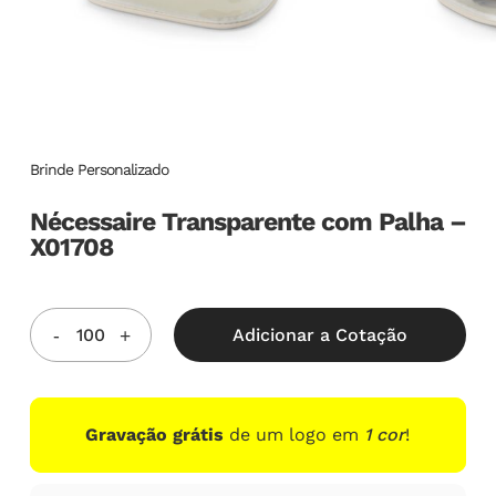
Brinde Personalizado
Nécessaire Transparente com Palha –
X01708
Adicionar a Cotação
Gravação grátis
de um logo em
1 cor
!