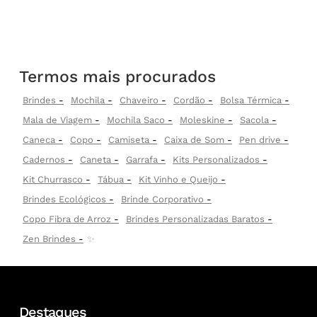
Termos mais procurados
Brindes
Mochila
Chaveiro
Cordão
Bolsa Térmica
Mala de Viagem
Mochila Saco
Moleskine
Sacola
Caneca
Copo
Camiseta
Caixa de Som
Pen drive
Cadernos
Caneta
Garrafa
Kits Personalizados
Kit Churrasco
Tábua
Kit Vinho e Queijo
Brindes Ecológicos
Brinde Corporativo
Copo Fibra de Arroz
Brindes Personalizadas Baratos
Zen Brindes
✨
Destaques