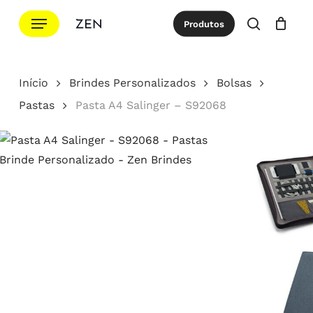
Ir
Menu
Produtos
para
procurar
Cotação
Close
Cart
o
conteúdo
Início
Brindes Personalizados
Bolsas
principal
Pastas
Pasta A4 Salinger – S92068