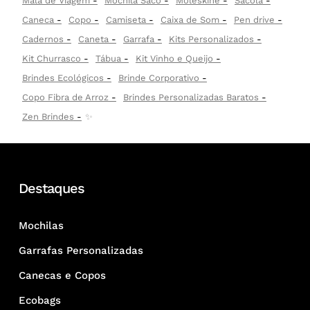
Mala de Viagem
Mochila Saco
Moleskine
Sacola
Caneca
Copo
Camiseta
Caixa de Som
Pen drive
Cadernos
Caneta
Garrafa
Kits Personalizados
Kit Churrasco
Tábua
Kit Vinho e Queijo
Brindes Ecológicos
Brinde Corporativo
Copo Fibra de Arroz
Brindes Personalizadas Baratos
Zen Brindes
✨
Destaques
Mochilas
Garrafas Personalizadas
Canecas e Copos
Ecobags