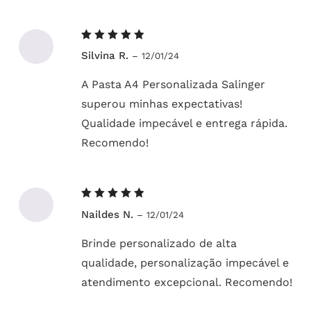
Avaliação
Silvina R.
–
12/01/24
5
de 5
A Pasta A4 Personalizada Salinger
superou minhas expectativas!
Qualidade impecável e entrega rápida.
Recomendo!
Avaliação
Naildes N.
–
12/01/24
5
de 5
Brinde personalizado de alta
qualidade, personalização impecável e
atendimento excepcional. Recomendo!