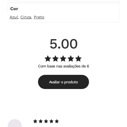
Cor
Azul
,
Cinza
,
Preto
5.00
Com base nas avaliações de 6
Avaliação
de
5.00
5
Avaliar o produto
Avaliação