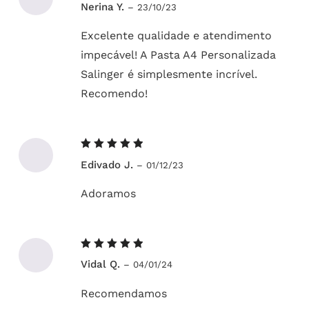
Nerina Y.
–
23/10/23
5
de 5
Excelente qualidade e atendimento
impecável! A Pasta A4 Personalizada
Salinger é simplesmente incrível.
Recomendo!
Avaliação
Edivado J.
–
01/12/23
5
de 5
Adoramos
Avaliação
Vidal Q.
–
04/01/24
5
de 5
Recomendamos