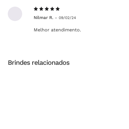
Avaliação
Nilmar R.
–
09/02/24
5
de 5
Melhor atendimento.
Brindes relacionados