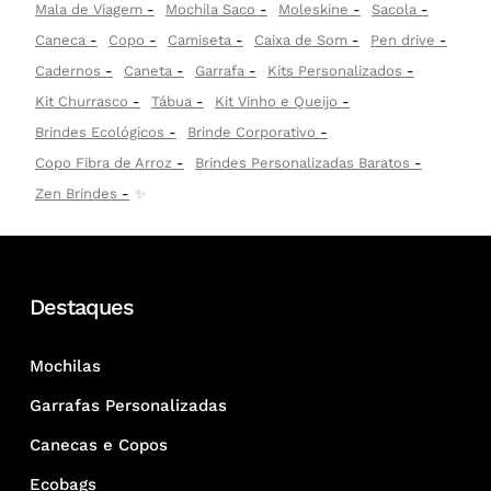
Mala de Viagem
Mochila Saco
Moleskine
Sacola
Caneca
Copo
Camiseta
Caixa de Som
Pen drive
Cadernos
Caneta
Garrafa
Kits Personalizados
Kit Churrasco
Tábua
Kit Vinho e Queijo
Brindes Ecológicos
Brinde Corporativo
Copo Fibra de Arroz
Brindes Personalizadas Baratos
Zen Brindes
✨
Destaques
Mochilas
Garrafas Personalizadas
Canecas e Copos
Ecobags