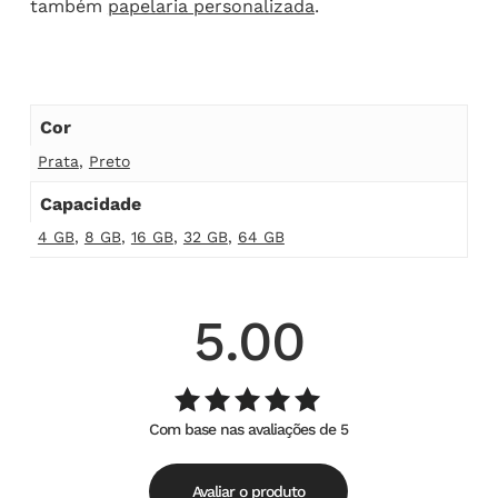
também
papelaria personalizada
.
Cor
Prata
,
Preto
Capacidade
4 GB
,
8 GB
,
16 GB
,
32 GB
,
64 GB
5.00
Com base nas avaliações de 5
Avaliação
de
5.00
5
Avaliar o produto