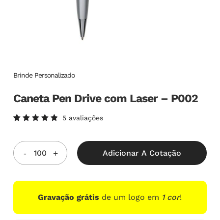
Brinde Personalizado
Caneta Pen Drive com Laser – P002
5
avaliações
Avaliado
5
como
5.00
de
5, com
Adicionar A Cotação
baseado
em
avaliações
de
clientes
Gravação grátis
de um logo em
1 cor
!