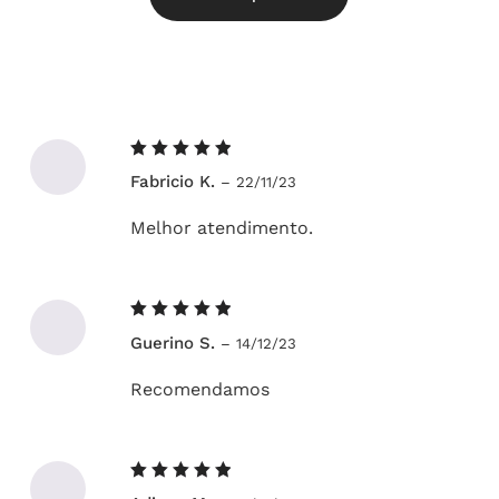
Avaliação
Fabricio K.
–
22/11/23
5
de 5
Melhor atendimento.
Avaliação
Guerino S.
–
14/12/23
5
de 5
Recomendamos
Avaliação