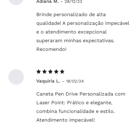
Adiana M.
–
28/12/23
5
de 5
Brinde personalizado de alta
qualidade! A personalização impecável
e o atendimento excepcional
superaram minhas expectativas.
Recomendo!
Avaliação
Vaquiria L.
–
18/02/24
5
de 5
Caneta Pen Drive Personalizada com
Laser Point: Prático e elegante,
combina funcionalidade e estilo.
Atendimento impecável!