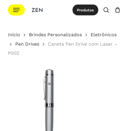
Ir
Menu
Produtos
para
procurar
Cotação
Close
Cart
o
conteúdo
Início
Brindes Personalizados
Eletrônicos
principal
Pen Drives
Caneta Pen Drive com Laser –
P002