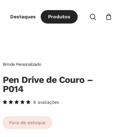
Close
procurar
Destaques
P
r
o
d
u
t
o
s
Cart
Brinde Personalizado
Pen Drive de Couro –
P014
6
avaliações
Avaliado
6
como
5.00
de
5, com
Fora de estoque
baseado
em
avaliações