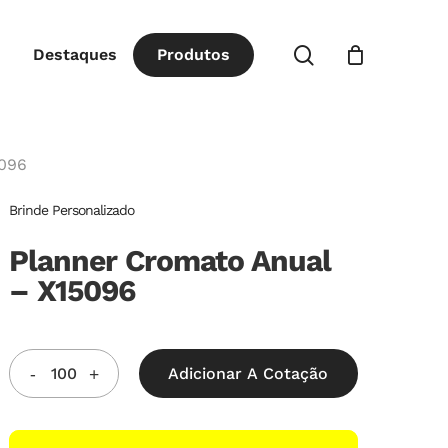
Close
procurar
Destaques
P
r
o
d
u
t
o
s
Cart
5096
Brinde Personalizado
Planner Cromato Anual
– X15096
Adicionar A Cotação