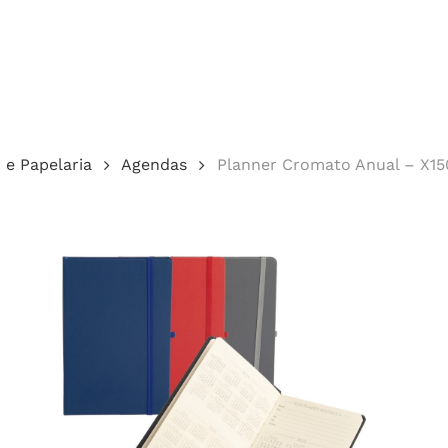
Cotação
o e Papelaria
Agendas
Planner Cromato Anual – X1
echar.