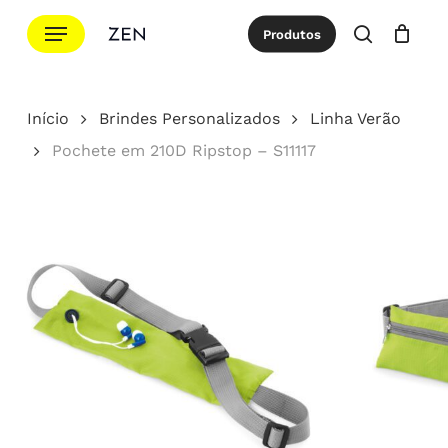
Ir
Menu
Produtos
para
procurar
Cotação
Close
Cart
o
conteúdo
Início
Brindes Personalizados
Linha Verão
principal
Pochete em 210D Ripstop – S11117