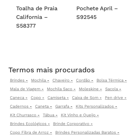
Toalha de Praia
Pochete April –
California –
S92545
S58377
Termos mais procurados
Brindes
Mochila
Chaveiro
Cordão
Bolsa Térmica
Mala de Viagem
Mochila Saco
Moleskine
Sacola
Caneca
Copo
Camiseta
Caixa de Som
Pen drive
Cadernos
Caneta
Garrafa
Kits Personalizados
Kit Churrasco
Tábua
Kit Vinho e Queijo
Brindes Ecológicos
Brinde Corporativo
Copo Fibra de Arroz
Brindes Personalizadas Baratos