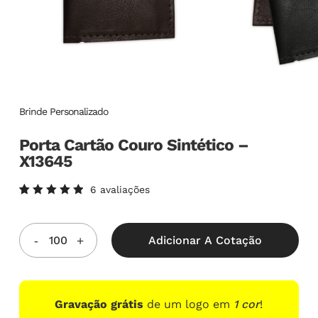
Brinde Personalizado
Porta Cartão Couro Sintético –
X13645
6
avaliações
Avaliado
6
como
5.00
de
5, com
Adicionar A Cotação
baseado
em
avaliações
de
clientes
Gravação grátis
de um logo em
1 cor
!