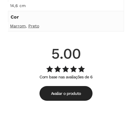
14,6 cm
Cor
Marrom
,
Preto
5.00
Com base nas avaliações de 6
Avaliação
de
5.00
5
Avaliar o produto