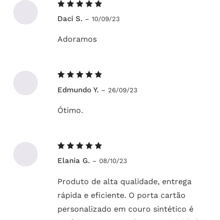
Avaliação
Daci S.
–
10/09/23
5
de 5
Adoramos
Avaliação
Edmundo Y.
–
26/09/23
5
de 5
Ótimo.
Avaliação
Elania G.
–
08/10/23
5
de 5
Produto de alta qualidade, entrega
rápida e eficiente. O porta cartão
personalizado em couro sintético é