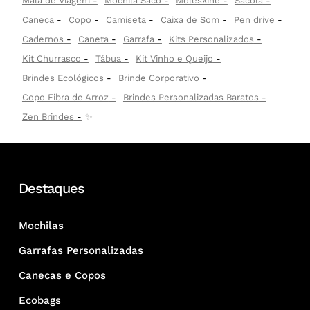
Mala de Viagem
Mochila Saco
Moleskine
Sacola
Caneca
Copo
Camiseta
Caixa de Som
Pen drive
Cadernos
Caneta
Garrafa
Kits Personalizados
Kit Churrasco
Tábua
Kit Vinho e Queijo
Brindes Ecológicos
Brinde Corporativo
Copo Fibra de Arroz
Brindes Personalizadas Baratos
Zen Brindes
✨
Destaques
Mochilas
Garrafas Personalizadas
Canecas e Copos
Ecobags