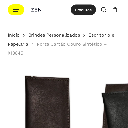
Ir
Menu
Produtos
para
procurar
Cotação
Close
Cart
o
conteúdo
Início
Brindes Personalizados
Escritório e
principal
Papelaria
Porta Cartão Couro Sintético –
X13645