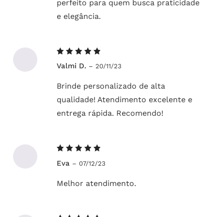
perfeito para quem busca praticidade
e elegância.
Avaliação
Valmi D.
–
20/11/23
5
de 5
Brinde personalizado de alta
qualidade! Atendimento excelente e
entrega rápida. Recomendo!
Avaliação
Eva
–
07/12/23
5
de 5
Melhor atendimento.