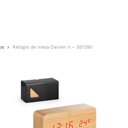
Cotação
os
Relógio de mesa Darwin Ii – S57390
echar.