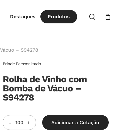
Close
procurar
Destaques
P
r
o
d
u
t
o
s
Cart
 Vácuo – S94278
Brinde Personalizado
Rolha de Vinho com
Bomba de Vácuo –
S94278
Adicionar a Cotação