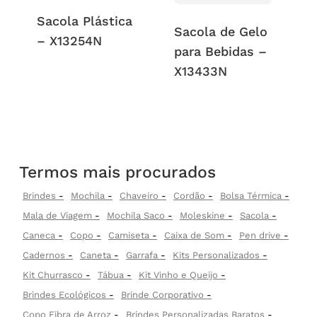
Sacola Plástica
Sacola de Gelo
– X13254N
para Bebidas –
X13433N
Termos mais procurados
Brindes
Mochila
Chaveiro
Cordão
Bolsa Térmica
Mala de Viagem
Mochila Saco
Moleskine
Sacola
Caneca
Copo
Camiseta
Caixa de Som
Pen drive
Cadernos
Caneta
Garrafa
Kits Personalizados
Kit Churrasco
Tábua
Kit Vinho e Queijo
Brindes Ecológicos
Brinde Corporativo
Copo Fibra de Arroz
Brindes Personalizadas Baratos