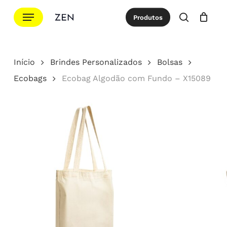
Ir
Menu
Produtos
para
procurar
Cotação
Close
Cart
o
conteúdo
Início
Brindes Personalizados
Bolsas
principal
Ecobags
Ecobag Algodão com Fundo – X15089