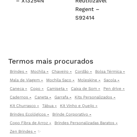
– X13254N
Reutilizável
Regent –
S92414
Termos mais procurados
Brindes
Mochila
Chaveiro
Cordão
Bolsa Térmica
Mala de Viagem
Mochila Saco
Moleskine
Sacola
Caneca
Copo
Camiseta
Caixa de Som
Pen drive
Cadernos
Caneta
Garrafa
Kits Personalizados
Kit Churrasco
Tábua
Kit Vinho e Queijo
Brindes Ecológicos
Brinde Corporativo
Copo Fibra de Arroz
Brindes Personalizadas Baratos
Zen Brindes
✨