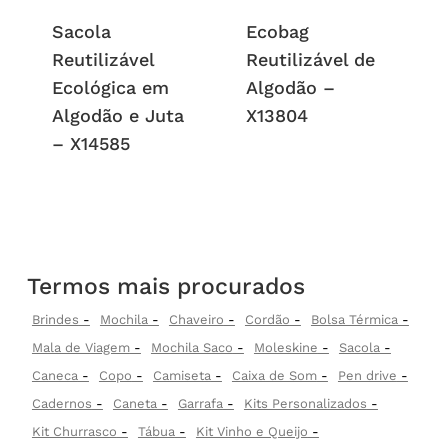
Sacola
Ecobag
Reutilizável
Reutilizável de
Ecológica em
Algodão –
Algodão e Juta
X13804
– X14585
Termos mais procurados
Brindes
Mochila
Chaveiro
Cordão
Bolsa Térmica
Mala de Viagem
Mochila Saco
Moleskine
Sacola
Caneca
Copo
Camiseta
Caixa de Som
Pen drive
Cadernos
Caneta
Garrafa
Kits Personalizados
Kit Churrasco
Tábua
Kit Vinho e Queijo