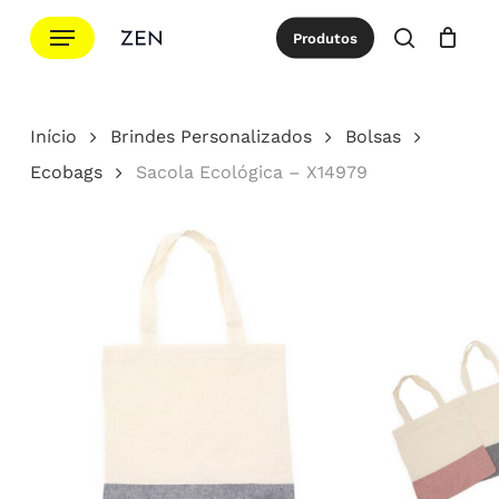
Ir
Menu
Produtos
para
procurar
Cotação
Close
Cart
o
conteúdo
Início
Brindes Personalizados
Bolsas
principal
Ecobags
Sacola Ecológica – X14979