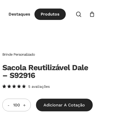
Close
procurar
Destaques
P
r
o
d
u
t
o
s
Cart
Brinde Personalizado
Sacola Reutilizável Dale
– S92916
5
avaliações
Avaliado
5
como
5.00
de
5, com
Adicionar A Cotação
baseado
em
avaliações