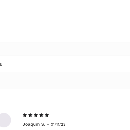
o
Avaliação
Joaqum S.
–
01/11/23
5
de 5