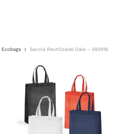
Cotação
Ecobags
Sacola Reutilizável Dale – S92916
echar.