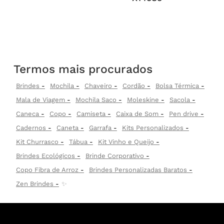
Termos mais procurados
Brindes
Mochila
Chaveiro
Cordão
Bolsa Térmica
Mala de Viagem
Mochila Saco
Moleskine
Sacola
Caneca
Copo
Camiseta
Caixa de Som
Pen drive
Cadernos
Caneta
Garrafa
Kits Personalizados
Kit Churrasco
Tábua
Kit Vinho e Queijo
Brindes Ecológicos
Brinde Corporativo
Copo Fibra de Arroz
Brindes Personalizadas Baratos
Zen Brindes
✨