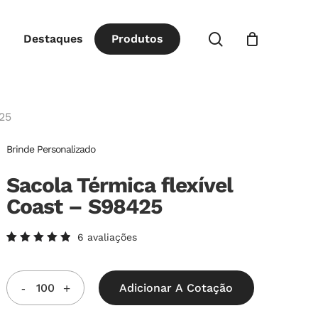
Close
procurar
Destaques
P
r
o
d
u
t
o
s
Cart
25
Brinde Personalizado
Sacola Térmica flexível
Coast – S98425
6
avaliações
Avaliado
6
como
5.00
de
5, com
Adicionar A Cotação
baseado
em
avaliações