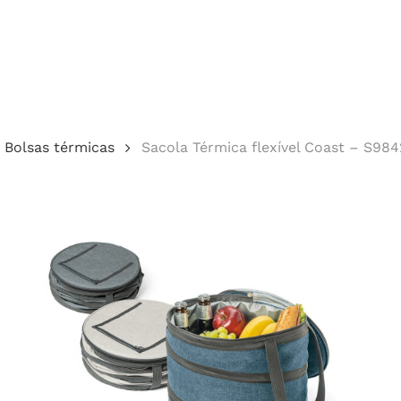
Cotação
Bolsas térmicas
Sacola Térmica flexível Coast – S984
echar.