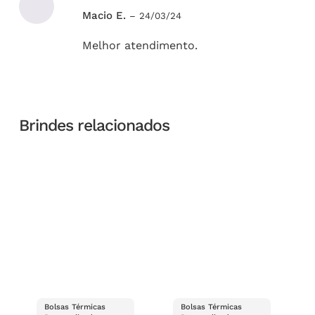
Avaliação
Macio E.
–
24/03/24
5
de 5
Melhor atendimento.
Brindes relacionados
Bolsas Térmicas
Bolsas Térmicas