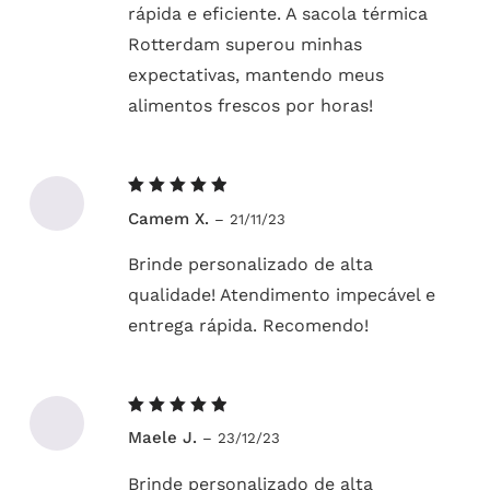
rápida e eficiente. A sacola térmica
Rotterdam superou minhas
expectativas, mantendo meus
alimentos frescos por horas!
Avaliação
Camem X.
–
21/11/23
5
de 5
Brinde personalizado de alta
qualidade! Atendimento impecável e
entrega rápida. Recomendo!
Avaliação
Maele J.
–
23/12/23
5
de 5
Brinde personalizado de alta