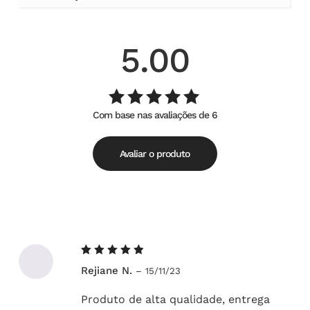
5.00
Com base nas avaliações de 6
Avaliação
de
5.00
5
Avaliar o produto
Avaliação
Rejiane N.
–
15/11/23
5
de 5
Produto de alta qualidade, entrega