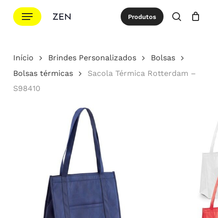
Ir
Menu
Produtos
para
procurar
Cotação
Close
Cart
o
conteúdo
Início
Brindes Personalizados
Bolsas
principal
Bolsas térmicas
Sacola Térmica Rotterdam –
S98410