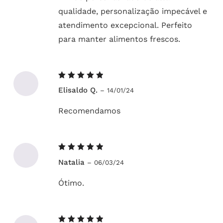
qualidade, personalização impecável e
atendimento excepcional. Perfeito
para manter alimentos frescos.
Avaliação
Elisaldo Q.
–
14/01/24
5
de 5
Recomendamos
Avaliação
Natalia
–
06/03/24
5
de 5
Ótimo.