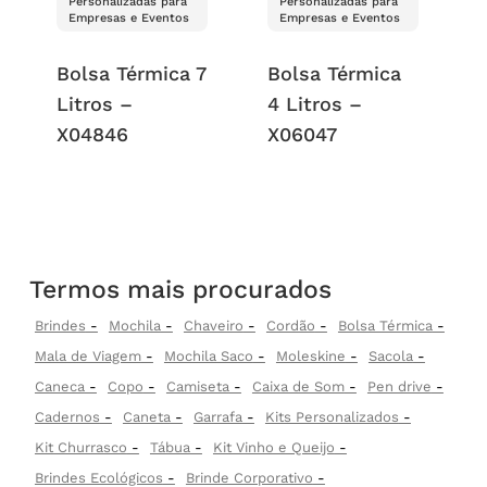
Personalizadas para
Personalizadas para
Empresas e Eventos
Empresas e Eventos
Bolsa Térmica 7
Bolsa Térmica
Litros –
4 Litros –
X04846
X06047
Termos mais procurados
Brindes
Mochila
Chaveiro
Cordão
Bolsa Térmica
Mala de Viagem
Mochila Saco
Moleskine
Sacola
Caneca
Copo
Camiseta
Caixa de Som
Pen drive
Cadernos
Caneta
Garrafa
Kits Personalizados
Kit Churrasco
Tábua
Kit Vinho e Queijo
Brindes Ecológicos
Brinde Corporativo