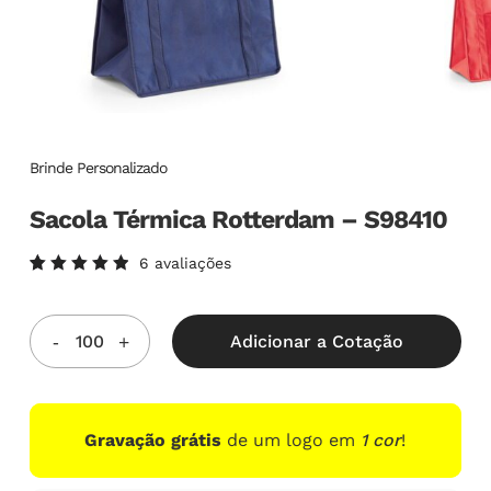
Brinde Personalizado
Sacola Térmica Rotterdam – S98410
6
avaliações
Avaliado
6
como
5.00
de
5, com
Adicionar a Cotação
baseado
em
avaliações
de
clientes
Gravação grátis
de um logo em
1 cor
!