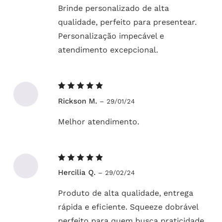
Brinde personalizado de alta
qualidade, perfeito para presentear.
Personalização impecável e
atendimento excepcional.
Avaliação
Rickson M.
–
29/01/24
5
de 5
Melhor atendimento.
Avaliação
Hercilia Q.
–
29/02/24
5
de 5
Produto de alta qualidade, entrega
rápida e eficiente. Squeeze dobrável
perfeito para quem busca praticidade