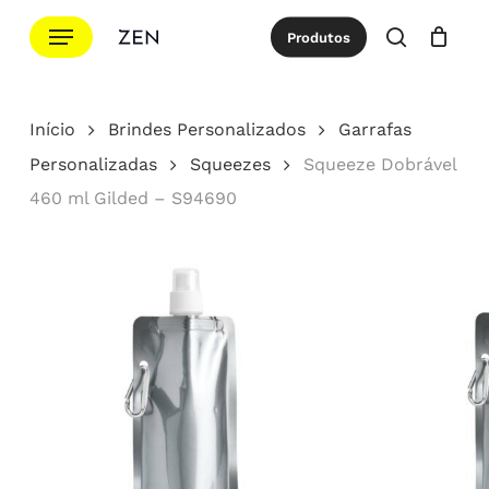
Ir
Menu
Produtos
para
procurar
Cotação
Close
Cart
o
conteúdo
Início
Brindes Personalizados
Garrafas
principal
Personalizadas
Squeezes
Squeeze Dobrável
460 ml Gilded – S94690