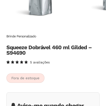
Brinde Personalizado
Squeeze Dobrável 460 ml Gilded –
S94690
5
avaliações
Avaliado
5
como
5.00
de
5, com
Fora de estoque
baseado
em
avaliações
de
clientes
🔔 Avise-me quando chegar