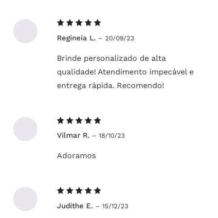
Avaliação
Regineia L.
–
20/09/23
5
de 5
Brinde personalizado de alta
qualidade! Atendimento impecável e
entrega rápida. Recomendo!
Avaliação
Vilmar R.
–
18/10/23
5
de 5
Adoramos
Avaliação
Judithe E.
–
15/12/23
5
de 5