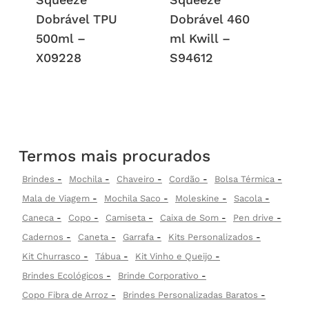
Dobrável TPU
Dobrável 460
500ml –
ml Kwill –
X09228
S94612
Termos mais procurados
Brindes
Mochila
Chaveiro
Cordão
Bolsa Térmica
Mala de Viagem
Mochila Saco
Moleskine
Sacola
Caneca
Copo
Camiseta
Caixa de Som
Pen drive
Cadernos
Caneta
Garrafa
Kits Personalizados
Kit Churrasco
Tábua
Kit Vinho e Queijo
Brindes Ecológicos
Brinde Corporativo
Copo Fibra de Arroz
Brindes Personalizadas Baratos