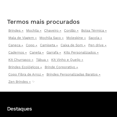
Termos mais procurados
Brindes
Mochila
Chaveiro
Cordão
Bolsa Térmica
Mala de Viagem
Mochila Saco
Moleskine
Sacola
Caneca
Copo
Camiseta
Caixa de Som
Pen drive
Cadernos
Caneta
Garrafa
Kits Personalizados
Kit Churrasco
Tábua
Kit Vinho e Queijo
Brindes Ecológicos
Brinde Corporativo
Copo Fibra de Arroz
Brindes Personalizadas Baratos
Zen Brindes
✨
Destaques