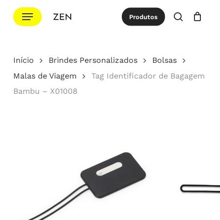
Ir
Menu
Produtos
para
procurar
Cotação
Close
Cart
o
conteúdo
Início
Brindes Personalizados
Bolsas
principal
Malas de Viagem
Tag Identificador de Bagagem
Bambu – X01008