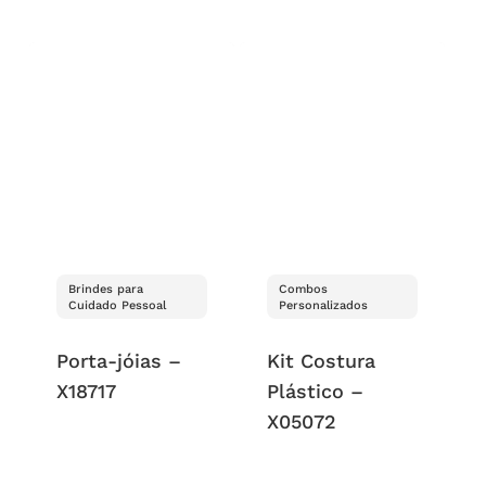
Brindes para
Combos
Cuidado Pessoal
Personalizados
Porta-jóias –
Kit Costura
X18717
Plástico –
X05072