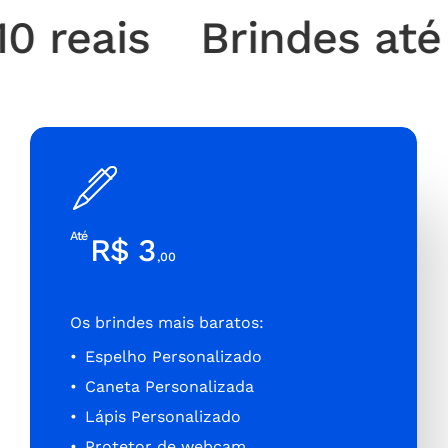
reais
Brindes até 10
Até
R$ 3
,00
Os brindes mais baratos:
Espelho Personalizado
Caneta Personalizada
Lápis Personalizado
Protetor de webcam