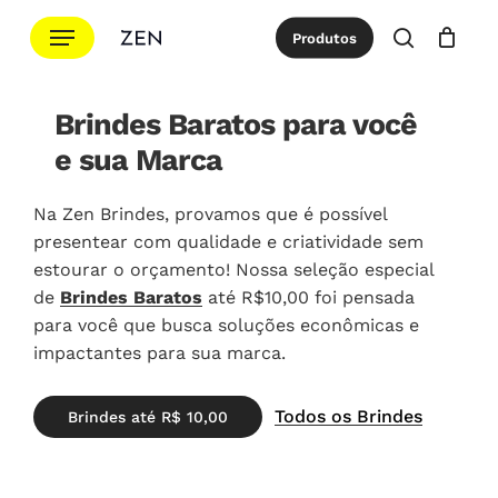
Ir
Menu
Produtos
para
procurar
Cotação
Close
Cart
o
conteúdo
Brindes Baratos para você
principal
e sua Marca
Na Zen Brindes, provamos que é possível
presentear com qualidade e criatividade sem
estourar o orçamento! Nossa seleção especial
de
Brindes Baratos
até R$10,00 foi pensada
para você que busca soluções econômicas e
impactantes para sua marca.
Todos os Brindes
B
r
i
n
d
e
s
a
t
é
R
$
1
0
,
0
0