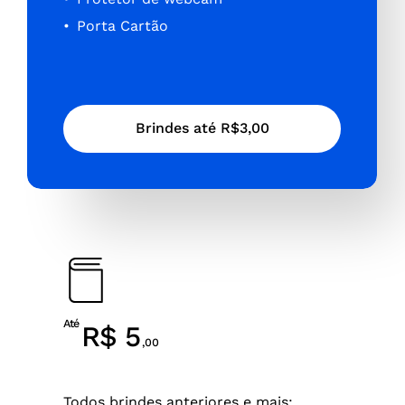
Porta Cartão
B
r
i
n
d
e
s
a
t
é
R
$
3
,
0
0
Até
R$ 5
,00
Todos brindes anteriores e mais: