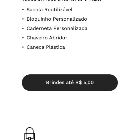
Sacola Reutilizável
Bloquinho Personalizado
Caderneta Personalizada
Chaveiro Abridor
Caneca Plástica
B
r
i
n
d
e
s
a
t
é
R
$
5
,
0
0