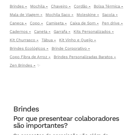
Brindes
Mochila
Chaveiro
Cordão
Bolsa Térmica
Mala de Viagem
Mochila Saco
Moleskine
Sacola
Caneca
Copo
Camiseta
Caixa de Som
Pen drive
Cadernos
Caneta
Garrafa
Kits Personalizados
Kit Churrasco
Tábua
Kit Vinho e Queijo
Brindes Ecológicos
Brinde Corporativo
Copo Fibra de Arroz
Brindes Personalizadas Baratos
Zen Brindes
✨
Brindes
Por que presentear colaboradores
são importantes?