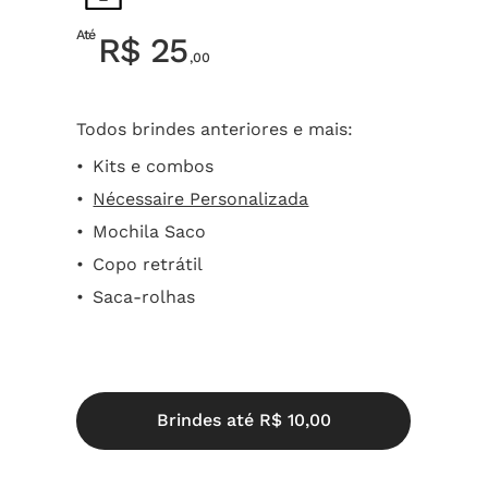
Até
R$ 25
,00
Todos brindes anteriores e mais:
Kits e combos
Nécessaire Personalizada
Mochila Saco
Copo retrátil
Saca-rolhas
B
r
i
n
d
e
s
a
t
é
R
$
1
0
,
0
0