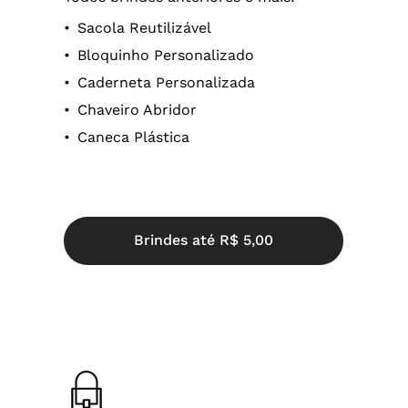
Sacola Reutilizável
Bloquinho Personalizado
Caderneta Personalizada
Chaveiro Abridor
Caneca Plástica
B
r
i
n
d
e
s
a
t
é
R
$
5
,
0
0