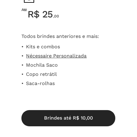
Até
R$ 25
,00
Todos brindes anteriores e mais:
Kits e combos
Nécessaire Personalizada
Mochila Saco
Copo retrátil
Saca-rolhas
B
r
i
n
d
e
s
a
t
é
R
$
1
0
,
0
0