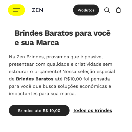
Ir
Menu
Produtos
para
procurar
Cotação
Close
Cart
o
conteúdo
Brindes Baratos para você
principal
e sua Marca
Na Zen Brindes, provamos que é possível
presentear com qualidade e criatividade sem
estourar o orçamento! Nossa seleção especial
de
Brindes Baratos
até R$10,00 foi pensada
para você que busca soluções econômicas e
impactantes para sua marca.
Todos os Brindes
B
r
i
n
d
e
s
a
t
é
R
$
1
0
,
0
0