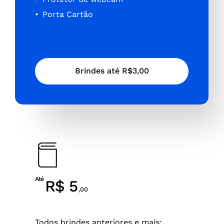
Porta Cartão
B
r
i
n
d
e
s
a
t
é
R
$
3
,
0
0
Até
R$ 5
,00
Todos brindes anteriores e mais: