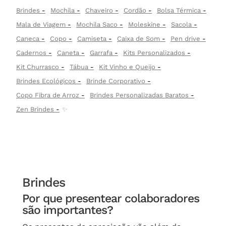
Brindes
Mochila
Chaveiro
Cordão
Bolsa Térmica
Mala de Viagem
Mochila Saco
Moleskine
Sacola
Caneca
Copo
Camiseta
Caixa de Som
Pen drive
Cadernos
Caneta
Garrafa
Kits Personalizados
Kit Churrasco
Tábua
Kit Vinho e Queijo
Brindes Ecológicos
Brinde Corporativo
Copo Fibra de Arroz
Brindes Personalizadas Baratos
Zen Brindes
✨
Brindes
Por que presentear colaboradores
são importantes?