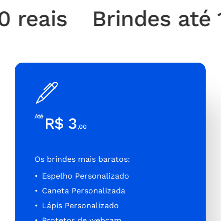
reais
Brindes até 10 
Até
R$ 3
,00
Os brindes mais baratos:
Espelho Personalizado
Caneta Personalizada
Lápis Personalizado
Protetor de webcam