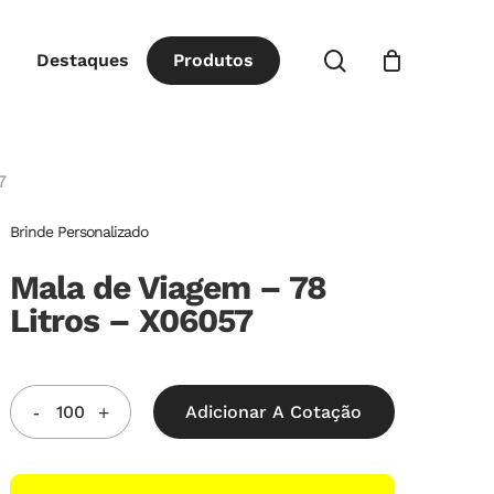
Close
procurar
Destaques
P
r
o
d
u
t
o
s
Cart
7
Brinde Personalizado
Mala de Viagem – 78
Litros – X06057
Adicionar A Cotação