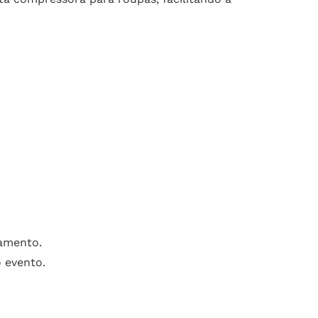
namento.
 evento.