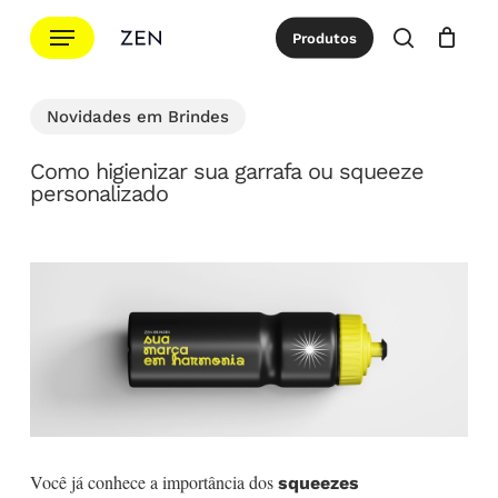
Ir
Menu
Produtos
para
procurar
Cotação
Close
Cart
o
conteúdo
Novidades em Brindes
principal
Como higienizar sua garrafa ou squeeze
personalizado
Você já conhece a importância dos
squeezes