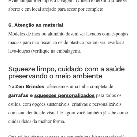
Evite tampar logo após a lavagem. O ideal é deixar o squeeze
aberto e em local arejado para secar por completo.
6. Atenção ao material
Modelos de inox ou alumínio devem ser lavados com esponjas
macias para não riscar. Já os de plástico podem ser levados à
lava-louças (verifique na embalagem).
Squeeze limpo, cuidado com a saúde
preservando o meio ambiente
Na
, oferecemos uma linha completa de
Zen Brindes
para todos os
garrafas e
squeezes personalizados
estilos, com opções sustentáveis, criativas e personalizáveis
com sua identidade visual. E agora você também já sabe como
cuidar deles da melhor forma.
Que tal incluir um squeeze no seu próximo kit promocional?