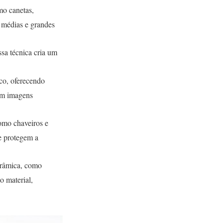
mo canetas,
a médias e grandes
sa técnica cria um
ico, oferecendo
com imagens
omo chaveiros e
e protegem a
cerâmica, como
o material,