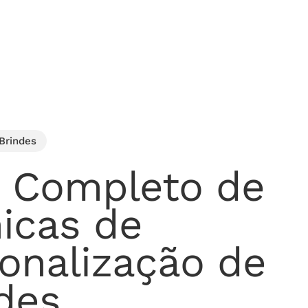
Cotação
echar.
Brindes
a Completo de
icas de
onalização de
des