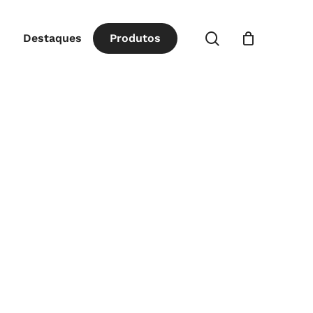
Close
procurar
Destaques
P
r
o
d
u
t
o
s
Cart