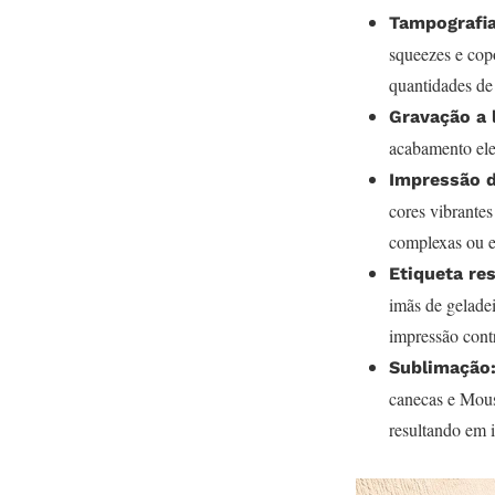
Tampografia
squeezes e cop
quantidades de
Gravação a 
acabamento eleg
Impressão d
cores vibrante
complexas ou 
Etiqueta re
imãs de gelade
impressão contr
Sublimação
canecas e Mouse
resultando em i