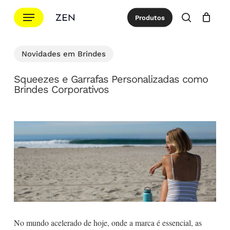
Ir
Menu
Produtos
para
procurar
Cotação
Close
Cart
o
conteúdo
Novidades em Brindes
principal
Squeezes e Garrafas Personalizadas como
Brindes Corporativos
No mundo acelerado de hoje, onde a marca é essencial, as