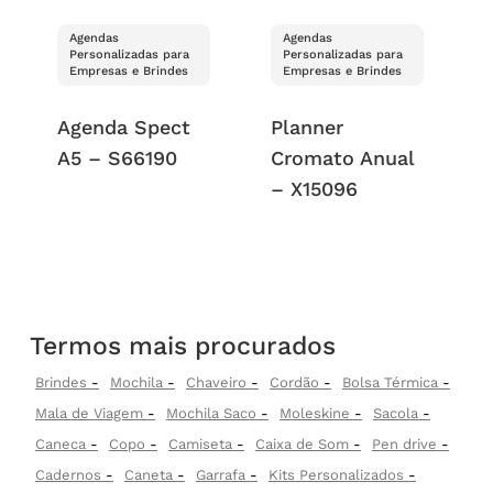
Agendas
Agendas
Personalizadas para
Personalizadas para
Empresas e Brindes
Empresas e Brindes
Agenda Spect
Planner
A5 – S66190
Cromato Anual
– X15096
Termos mais procurados
Brindes
Mochila
Chaveiro
Cordão
Bolsa Térmica
Mala de Viagem
Mochila Saco
Moleskine
Sacola
Caneca
Copo
Camiseta
Caixa de Som
Pen drive
Cadernos
Caneta
Garrafa
Kits Personalizados