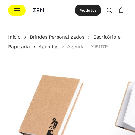
Ir
Menu
Produtos
para
procurar
Cotação
Close
Cart
o
conteúdo
Início
Brindes Personalizados
Escritório e
principal
Papelaria
Agendas
Agenda – X15117P