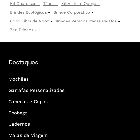
Kit Churrasco
Tábua
Kit Vinho e Queijo
Brindes Ecológicos
Brinde Corporativo
Copo Fibra de Arroz
Brindes Personalizadas Baratos
Zen Brindes
✨
Destaques
Mochilas
Garrafas Personalizadas
Canecas e Copos
Ecobags
Cadernos
Malas de Viagem