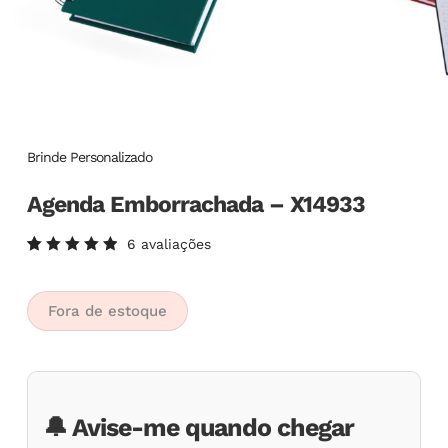
Brinde Personalizado
Agenda Emborrachada – X14933
6
avaliações
Avaliado
6
como
5.00
de
5, com
Fora de estoque
baseado
em
avaliações
de
clientes
🔔 Avise-me quando chegar