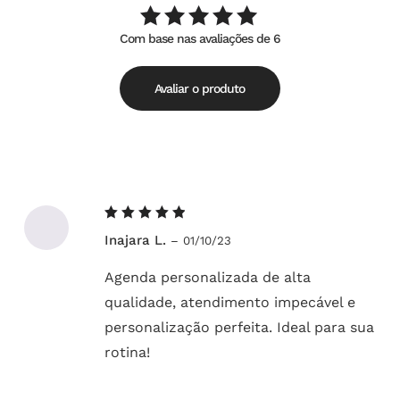
Com base nas avaliações de 6
Avaliação
de
5.00
5
Avaliar o produto
Avaliação
Inajara L.
–
01/10/23
5
de 5
Agenda personalizada de alta
qualidade, atendimento impecável e
personalização perfeita. Ideal para sua
rotina!