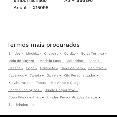
Emborrachado
A5 – S66190
Anual – X15095
Termos mais procurados
Brindes
Mochila
Chaveiro
Cordão
Bolsa Térmica
Mala de Viagem
Mochila Saco
Moleskine
Sacola
Caneca
Copo
Camiseta
Caixa de Som
Pen drive
Cadernos
Caneta
Garrafa
Kits Personalizados
Kit Churrasco
Tábua
Kit Vinho e Queijo
Brindes Ecológicos
Brinde Corporativo
Copo Fibra de Arroz
Brindes Personalizadas Baratos
Zen Brindes
✨