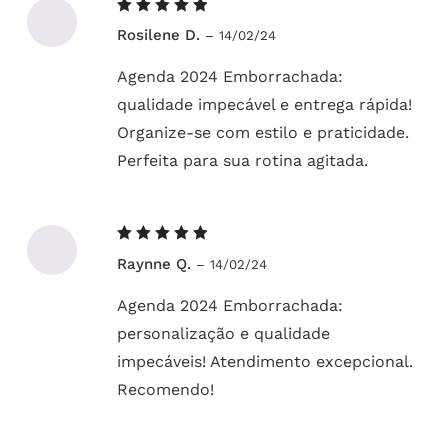
Avaliação
Rosilene D.
–
14/02/24
5
de 5
Agenda 2024 Emborrachada:
qualidade impecável e entrega rápida!
Organize-se com estilo e praticidade.
Perfeita para sua rotina agitada.
Avaliação
Raynne Q.
–
14/02/24
5
de 5
Agenda 2024 Emborrachada:
personalização e qualidade
impecáveis! Atendimento excepcional.
Recomendo!