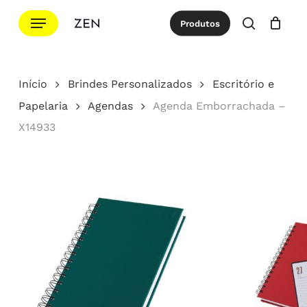
Ir
Menu
Produtos
para
procurar
Cotação
Close
Cart
o
conteúdo
Início
Brindes Personalizados
Escritório e
principal
Papelaria
Agendas
Agenda Emborrachada –
X14933