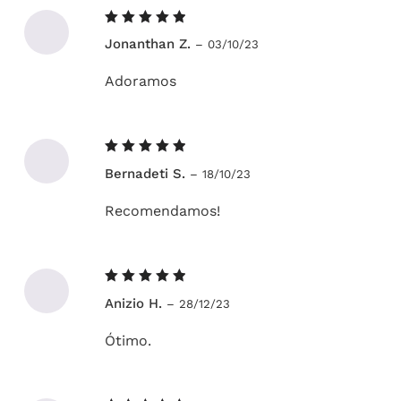
Avaliação
Jonanthan Z.
–
03/10/23
5
de 5
Adoramos
Avaliação
Bernadeti S.
–
18/10/23
5
de 5
Recomendamos!
Avaliação
Anizio H.
–
28/12/23
5
de 5
Ótimo.