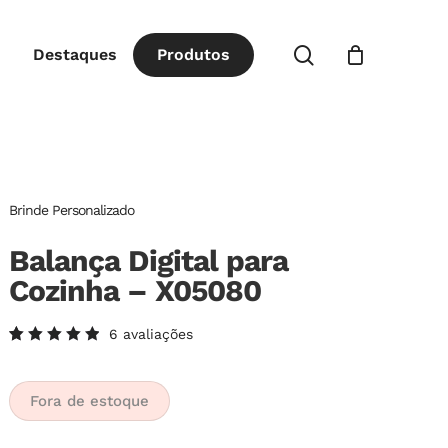
Close
procurar
Destaques
P
r
o
d
u
t
o
s
Cart
Brinde Personalizado
Balança Digital para
Cozinha – X05080
6
avaliações
Avaliado
6
como
5.00
de
5, com
Fora de estoque
baseado
em
avaliações