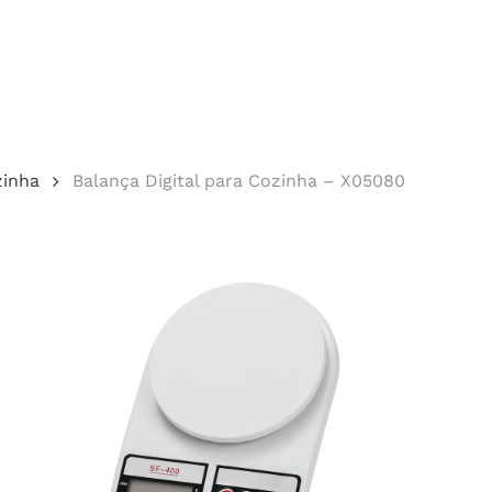
Cotação
zinha
Balança Digital para Cozinha – X05080
echar.