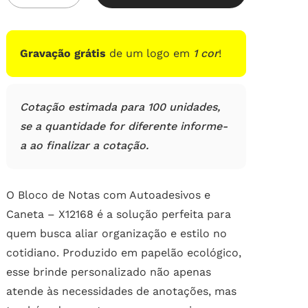
em
avaliações
de
clientes
Gravação grátis
de um logo em
1 cor
!
Cotação estimada para 100 unidades,
se a quantidade for diferente informe-
a ao finalizar a cotação.
O Bloco de Notas com Autoadesivos e
Caneta – X12168 é a solução perfeita para
quem busca aliar organização e estilo no
cotidiano. Produzido em papelão ecológico,
esse brinde personalizado não apenas
atende às necessidades de anotações, mas