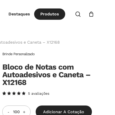
Close
procurar
Destaques
P
r
o
d
u
t
o
s
Cart
toadesivos e Caneta – X12168
Brinde Personalizado
Bloco de Notas com
Autoadesivos e Caneta –
X12168
5
avaliações
Avaliado
5
como
5.00
de
5, com
Adicionar A Cotação
baseado