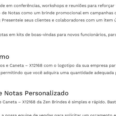
nde em conferências, workshops e reuniões para reforça
o de Notas como um brinde promocional em campanhas de m
:
Presenteie seus clientes e colaboradores com um item ú
tas em kits de boas-vindas para novos funcionários, parc
imo
os e Caneta – X12168 com o logotipo da sua empresa par
, permitindo que você adquira uma quantidade adequada 
e Notas Personalizado
 Caneta – X12168 da Zen Brindes é simples e rápido. Bast
 nossa equipe de vendas para solicitar um orçamento e 