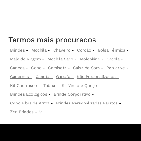
Termos mais procurados
Brindes
Mochila
Chaveiro
Cordão
Bolsa Térmica
Mala de Viagem
Mochila Saco
Moleskine
Sacola
Caneca
Copo
Camiseta
Caixa de Som
Pen drive
Cadernos
Caneta
Garrafa
Kits Personalizados
Kit Churrasco
Tábua
Kit Vinho e Queijo
Brindes Ecológicos
Brinde Corporativo
Copo Fibra de Arroz
Brindes Personalizadas Baratos
Zen Brindes
✨