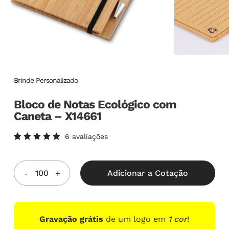
Brinde Personalizado
Bloco de Notas Ecológico com
Caneta – X14661
6
avaliações
Avaliado
6
como
5.00
de
5, com
Adicionar a Cotação
baseado
em
avaliações
de
clientes
Gravação grátis
de um logo em
1 cor
!