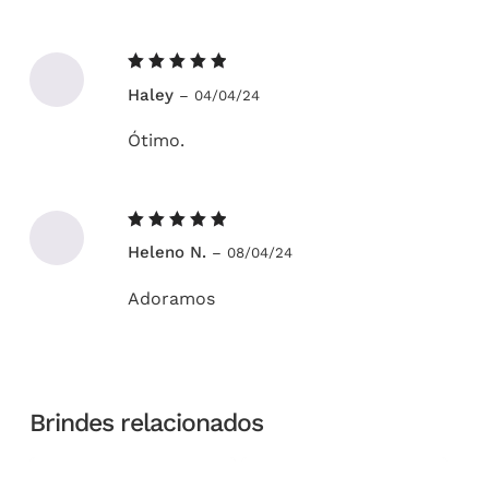
Avaliação
Haley
–
04/04/24
5
de 5
Ótimo.
Avaliação
Heleno N.
–
08/04/24
5
de 5
Adoramos
Brindes relacionados