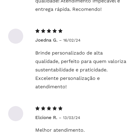
qualidade! Atendimento impecável e
entrega rápida. Recomendo!
Avaliação
Joedna G.
–
16/02/24
5
de 5
Brinde personalizado de alta
qualidade, perfeito para quem valoriza
sustentabilidade e praticidade.
Excelente personalização e
atendimento!
Avaliação
Elcione R.
–
13/03/24
5
de 5
Melhor atendimento.