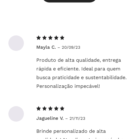
Avaliação
Mayla C.
–
20/09/23
5
de 5
Produto de alta qualidade, entrega
rápida e eficiente. Ideal para quem
busca praticidade e sustentabilidade.
Personalização impecável!
Avaliação
Jagueline V.
–
21/11/23
5
de 5
Brinde personalizado de alta