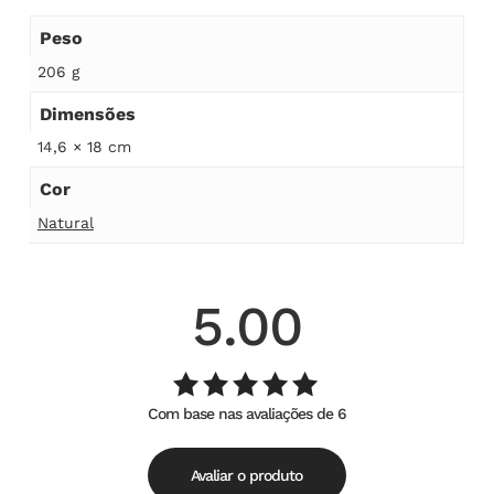
Peso
206 g
Dimensões
14,6 × 18 cm
Cor
Natural
5.00
Com base nas avaliações de 6
Avaliação
de
5.00
5
Avaliar o produto