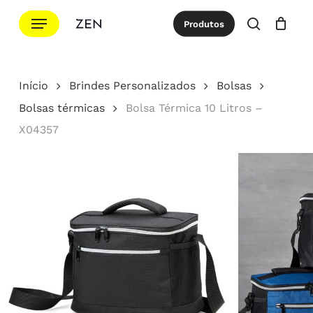
Ir
Menu
Produtos
para
procurar
Cotação
Close
Cart
o
conteúdo
Início
Brindes Personalizados
Bolsas
principal
Bolsas térmicas
Bolsa Térmica 10 Litros –
X04357