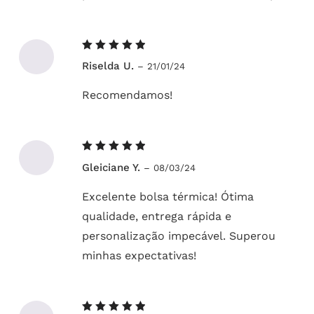
Avaliação
Riselda U.
–
21/01/24
5
de 5
Recomendamos!
Avaliação
Gleiciane Y.
–
08/03/24
5
de 5
Excelente bolsa térmica! Ótima
qualidade, entrega rápida e
personalização impecável. Superou
minhas expectativas!