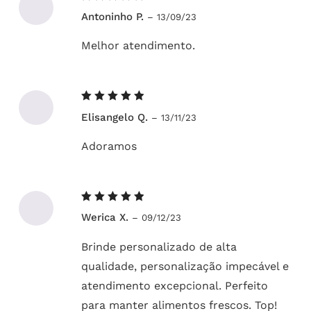
Avaliação
Antoninho P.
–
13/09/23
5
de 5
Melhor atendimento.
Avaliação
Elisangelo Q.
–
13/11/23
5
de 5
Adoramos
Avaliação
Werica X.
–
09/12/23
5
de 5
Brinde personalizado de alta
qualidade, personalização impecável e
atendimento excepcional. Perfeito
para manter alimentos frescos. Top!