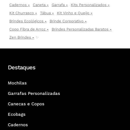
Cadernos
Caneta
Garrafa
Kits Personalizados
Kit Churrasco
Tábua
Kit Vinho e Queijo
Brindes Ecológicos
Brinde Corporativo
Copo Fibra de Arroz
Brindes Personalizadas Baratos
Zen Brindes
✨
Destaques
Mochilas
Garrafas Personalizadas
Canecas e Copos
Ecobags
Cadernos