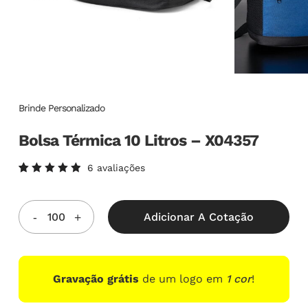
Brinde Personalizado
Bolsa Térmica 10 Litros – X04357
6
avaliações
Avaliado
6
como
5.00
de
5, com
Adicionar A Cotação
baseado
em
avaliações
de
clientes
Gravação grátis
de um logo em
1 cor
!