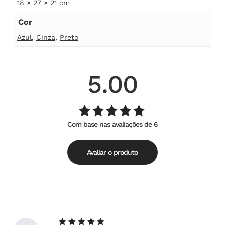
18 × 27 × 21 cm
Cor
Azul
,
Cinza
,
Preto
5.00
Com base nas avaliações de 6
Avaliação
de
5.00
5
Avaliar o produto