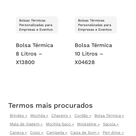
Bolsas Térmicas
Bolsas Térmicas
Personalizadas para
Personalizadas para
Empresas e Eventos
Empresas e Eventos
Bolsa Térmica
Bolsa Térmica
8 Litros –
10 Litros –
X13800
X04628
Termos mais procurados
Brindes
Mochila
Chaveiro
Cordão
Bolsa Térmica
Mala de Viagem
Mochila Saco
Moleskine
Sacola
Caneca
Copo
Camiseta
Caixa de Som
Pen drive