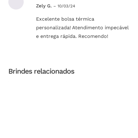
Avaliação
Zely G.
–
10/03/24
5
de 5
Excelente bolsa térmica
personalizada! Atendimento impecável
e entrega rápida. Recomendo!
Brindes relacionados