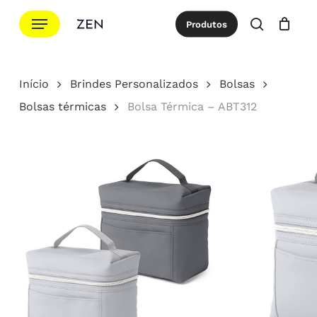
Ir
Menu
Produtos
para
procurar
Cotação
Close
Cart
o
conteúdo
Início
Brindes Personalizados
Bolsas
principal
Bolsas térmicas
Bolsa Térmica – ABT312