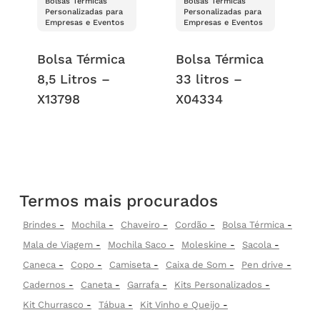
Bolsas Térmicas
Bolsas Térmicas
Personalizadas para
Personalizadas para
Empresas e Eventos
Empresas e Eventos
Bolsa Térmica
Bolsa Térmica
8,5 Litros –
33 litros –
X13798
X04334
Termos mais procurados
Brindes
Mochila
Chaveiro
Cordão
Bolsa Térmica
Mala de Viagem
Mochila Saco
Moleskine
Sacola
Caneca
Copo
Camiseta
Caixa de Som
Pen drive
Cadernos
Caneta
Garrafa
Kits Personalizados
Kit Churrasco
Tábua
Kit Vinho e Queijo