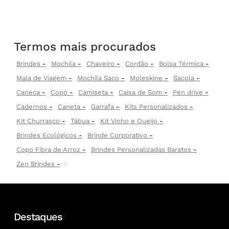
Termos mais procurados
Brindes
Mochila
Chaveiro
Cordão
Bolsa Térmica
Mala de Viagem
Mochila Saco
Moleskine
Sacola
Caneca
Copo
Camiseta
Caixa de Som
Pen drive
Cadernos
Caneta
Garrafa
Kits Personalizados
Kit Churrasco
Tábua
Kit Vinho e Queijo
Brindes Ecológicos
Brinde Corporativo
Copo Fibra de Arroz
Brindes Personalizadas Baratos
Zen Brindes
✨
Destaques