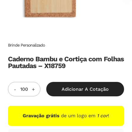
Brinde Personalizado
Caderno Bambu e Cortiça com Folhas
Pautadas – X18759
Adicionar A Cotação
Gravação grátis
de um logo em
1 cor
!