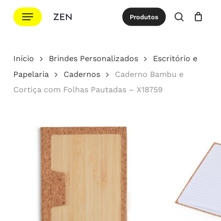
Ir
Menu
Produtos
para
procurar
Cotação
Close
Cart
o
conteúdo
Início
Brindes Personalizados
Escritório e
principal
Papelaria
Cadernos
Caderno Bambu e
Cortiça com Folhas Pautadas – X18759