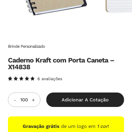
Brinde Personalizado
Caderno Kraft com Porta Caneta –
X14838
6
avaliações
Avaliado
6
como
5.00
de
5, com
Adicionar A Cotação
baseado
em
avaliações
de
clientes
Gravação grátis
de um logo em
1 cor
!