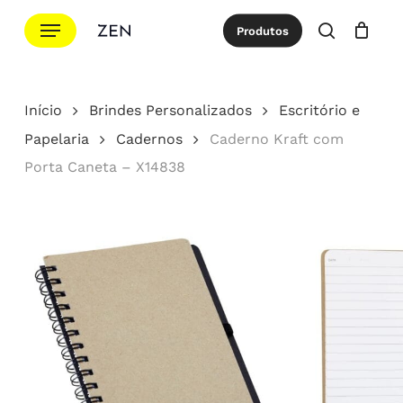
Ir
Menu
Produtos
para
procurar
Cotação
Close
Cart
o
conteúdo
Início
Brindes Personalizados
Escritório e
principal
Papelaria
Cadernos
Caderno Kraft com
Porta Caneta – X14838