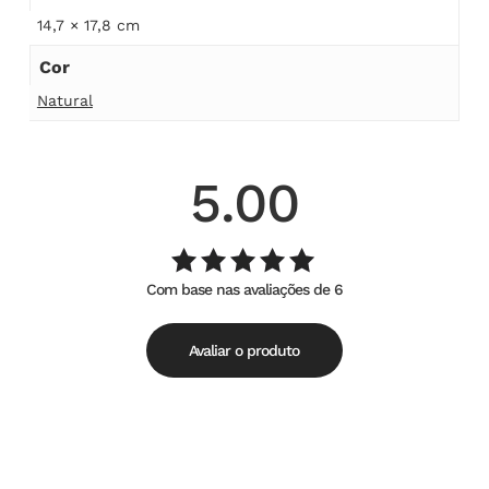
14,7 × 17,8 cm
Cor
Natural
5.00
Com base nas avaliações de 6
Avaliação
de
5.00
5
Avaliar o produto