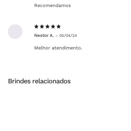
Recomendamos
Avaliação
Nestor A.
–
05/04/24
5
de 5
Melhor atendimento.
Brindes relacionados