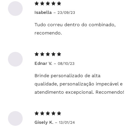
Avaliação
Isabella
–
23/09/23
5
de 5
Tudo correu dentro do combinado,
recomendo.
Avaliação
Ednar V.
–
08/10/23
5
de 5
Brinde personalizado de alta
qualidade, personalização impecável e
atendimento excepcional. Recomendo!
Avaliação
Gisely K.
–
13/01/24
5
de 5