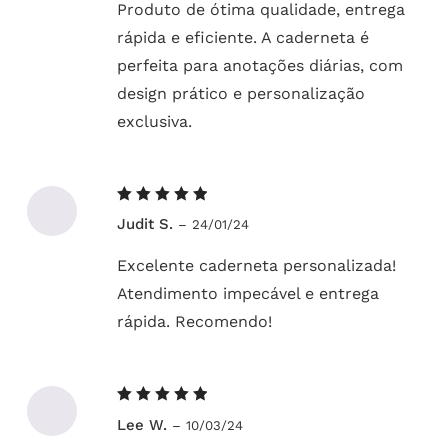
Produto de ótima qualidade, entrega
rápida e eficiente. A caderneta é
perfeita para anotações diárias, com
design prático e personalização
exclusiva.
Avaliação
Judit S.
–
24/01/24
5
de 5
Excelente caderneta personalizada!
Atendimento impecável e entrega
rápida. Recomendo!
Avaliação
Lee W.
–
10/03/24
5
de 5