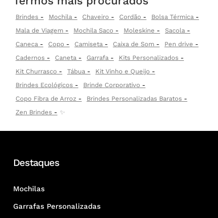
Termos mais procurados
Brindes
Mochila
Chaveiro
Cordão
Bolsa Térmica
Mala de Viagem
Mochila Saco
Moleskine
Sacola
Caneca
Copo
Camiseta
Caixa de Som
Pen drive
Cadernos
Caneta
Garrafa
Kits Personalizados
Kit Churrasco
Tábua
Kit Vinho e Queijo
Brindes Ecológicos
Brinde Corporativo
Copo Fibra de Arroz
Brindes Personalizadas Baratos
Zen Brindes
✨
Destaques
Mochilas
Garrafas Personalizadas