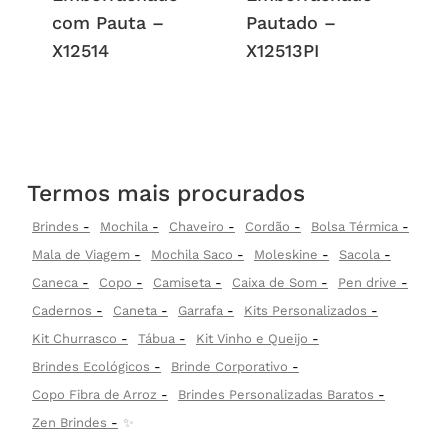
com Pauta –
Pautado –
X12514
X12513PI
Termos mais procurados
Brindes
Mochila
Chaveiro
Cordão
Bolsa Térmica
Mala de Viagem
Mochila Saco
Moleskine
Sacola
Caneca
Copo
Camiseta
Caixa de Som
Pen drive
Cadernos
Caneta
Garrafa
Kits Personalizados
Kit Churrasco
Tábua
Kit Vinho e Queijo
Brindes Ecológicos
Brinde Corporativo
Copo Fibra de Arroz
Brindes Personalizadas Baratos
Zen Brindes
✨