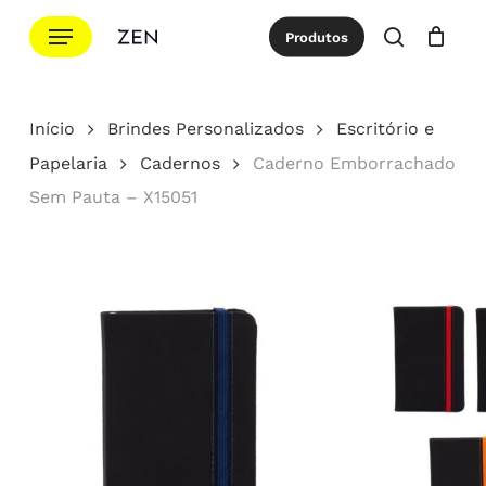
Ir
Menu
Produtos
para
procurar
Cotação
Close
Cart
o
conteúdo
Início
Brindes Personalizados
Escritório e
principal
Papelaria
Cadernos
Caderno Emborrachado
Sem Pauta – X15051