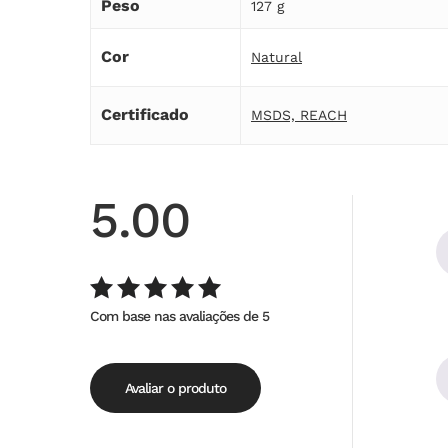
Peso
127 g
Cor
Natural
Certificado
MSDS, REACH
5.00
Com base nas avaliações de 5
Avaliação
de
5.00
5
Avaliar o produto