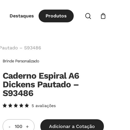
Close
procurar
Destaques
P
r
o
d
u
t
o
s
Cart
 Pautado – S93486
Brinde Personalizado
Caderno Espiral A6
Dickens Pautado –
S93486
5
avaliações
Avaliado
5
como
5.00
de
5, com
Adicionar a Cotação
baseado