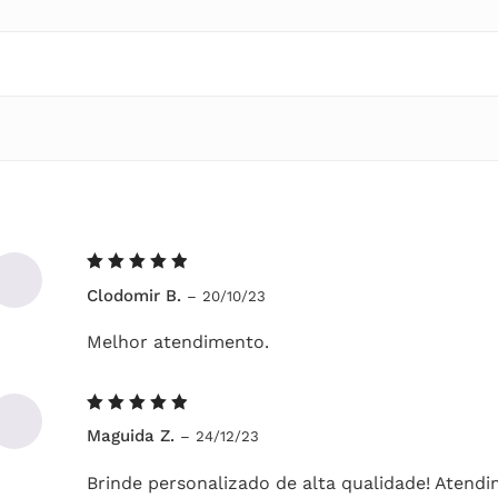
Avaliação
Clodomir B.
–
20/10/23
5
de 5
Melhor atendimento.
Avaliação
Maguida Z.
–
24/12/23
5
de 5
Brinde personalizado de alta qualidade! Atendi