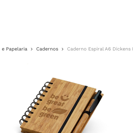
Cotação
o e Papelaria
Cadernos
Caderno Espiral A6 Dickens
echar.