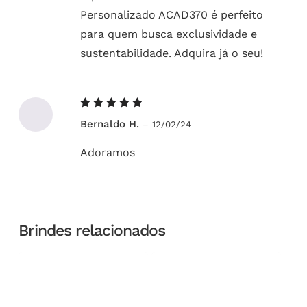
Personalizado ACAD370 é perfeito
para quem busca exclusividade e
sustentabilidade. Adquira já o seu!
Avaliação
Bernaldo H.
–
12/02/24
5
de 5
Adoramos
Brindes relacionados