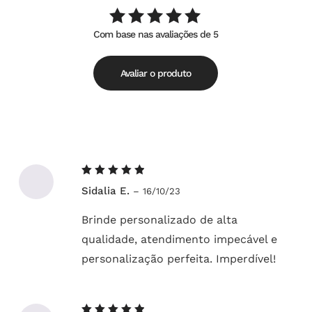
Com base nas avaliações de 5
Avaliação
de
5.00
5
Avaliar o produto
Avaliação
Sidalia E.
–
16/10/23
5
de 5
Brinde personalizado de alta
qualidade, atendimento impecável e
personalização perfeita. Imperdível!