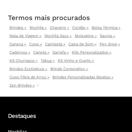
Termos mais procurados
Brindes
Mochila
Chaveiro
Cordão
Bolsa Térmica
Mala de Viagem
Mochila Saco
Moleskine
Sacola
Caneca
Copo
Camiseta
Caixa de Som
Pen drive
Cadernos
Caneta
Garrafa
Kits Personalizados
Kit Churrasco
Tábua
Kit Vinho e Queijo
Brindes Ecológicos
Brinde Corporativo
Copo Fibra de Arroz
Brindes Personalizadas Baratos
Zen Brindes
✨
Destaques
Mochilas