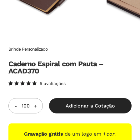
Brinde Personalizado
Caderno Espiral com Pauta –
ACAD370
5
avaliações
Avaliado
5
como
5.00
de
5, com
Adicionar a Cotação
baseado
em
avaliações
de
clientes
Gravação grátis
de um logo em
1 cor
!