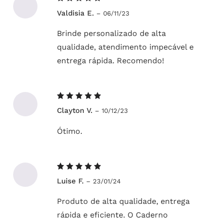
Avaliação
Valdisia E.
–
06/11/23
5
de 5
Brinde personalizado de alta
qualidade, atendimento impecável e
entrega rápida. Recomendo!
Avaliação
Clayton V.
–
10/12/23
5
de 5
Ótimo.
Avaliação
Luise F.
–
23/01/24
5
de 5
Produto de alta qualidade, entrega
rápida e eficiente. O Caderno