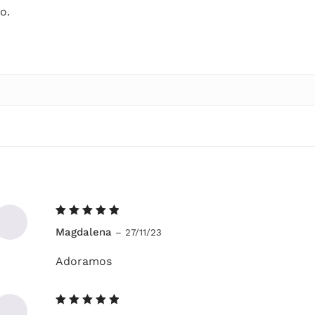
o.
Avaliação
Magdalena
–
27/11/23
5
de 5
Adoramos
Avaliação