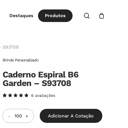
Close
procurar
Destaques
P
r
o
d
u
t
o
s
Cart
– S93708
Brinde Personalizado
Caderno Espiral B6
Garden – S93708
6
avaliações
Avaliado
6
como
5.00
de
5, com
Adicionar A Cotação
baseado
em
avaliações