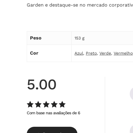
Garden e destaque-se no mercado corporativ
Peso
153 g
Cor
Azul
,
Preto
,
Verde
,
Vermelho
5.00
Com base nas avaliações de 6
Avaliação
de
5.00
5